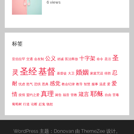
6 views
标签
圣
公义
十字架
亚伯拉罕
交通
会友制
劝诫
医治释放
命令
圣洁
圣经
基督
灵
婚姻
忍
基督徒
大卫
家庭咒诅
得胜
耐
感觉
爱
忧虑
怒气
恐惧
恩典
教会纪律
教导
智慧
服事
温柔
爱
真理
耶稣
情
箴言
疫情
盟约之爱
祷告
福音
管教
自由
苦毒
葡萄树
行道
论断
赶鬼
饶恕
WordPress 主题：Donovan 由 ThemeZee 设计。