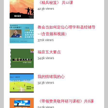
《精兵秘笈》 共12课
42.3k views
教会当如何定位心理学和圣经辅导
– (含音频和视频）
37.1k views
福音五大要点
34.5k views
我的情绪我的心
32.3k views
《带领赞美敬拜研习课程》共8课
24.2k views