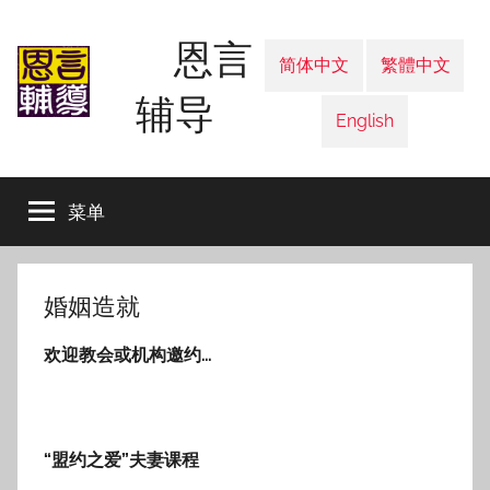
跳
恩言
至
简体中文
繁體中文
内
辅导
容
English
菜单
婚姻造就
欢迎教会或机构邀约
…
“盟约之爱”夫妻课程