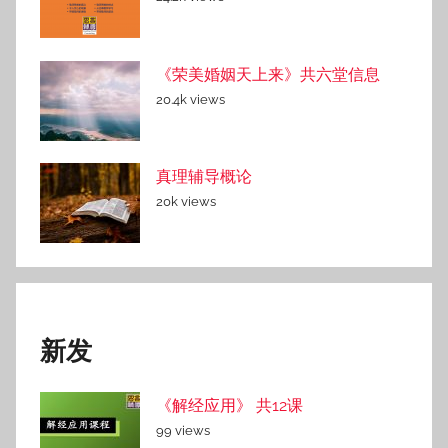
《荣美婚姻天上来》共六堂信息
20.4k views
真理辅导概论
20k views
新发
《解经应用》 共12课
99 views