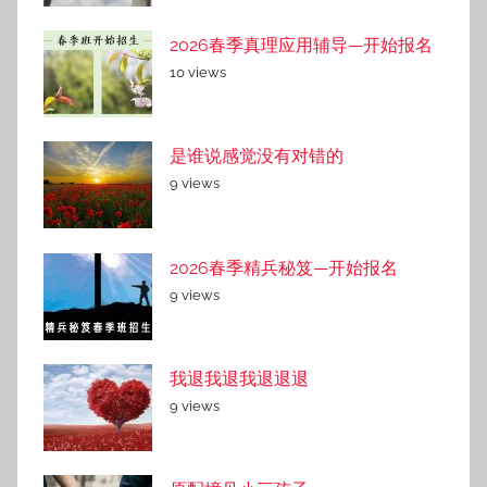
2026春季真理应用辅导—开始报名
10 views
是谁说感觉没有对错的
9 views
2026春季精兵秘笈—开始报名
9 views
我退我退我退退退
9 views