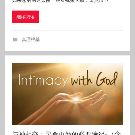
如果您的网速太慢，观看视频卡顿，请点击下
于
2
继续阅读
0
2
4
真理根基
年
1
1
月
2
9
日
与神相交：灵命更新的必要途径-（含