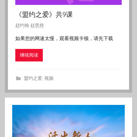
《盟约之爱》共9课
发
赵约翰 赵恩慈
布
如果您的网速太慢，观看视频卡顿，请先下载
于
2
继续阅读
0
1
8
盟约之爱
,
视频
年
8
月
2
9
日