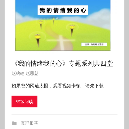
9
日
《我的情绪我的心》专题系列共四堂
发
赵约翰 赵恩慈
布
如果您的网速太慢，观看视频卡顿，请先下载
于
2
继续阅读
0
2
5
真理根基
年