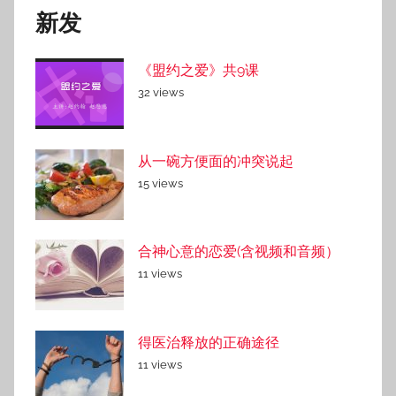
新发
《盟约之爱》共9课
32 views
从一碗方便面的冲突说起
15 views
合神心意的恋爱(含视频和音频）
11 views
得医治释放的正确途径
11 views