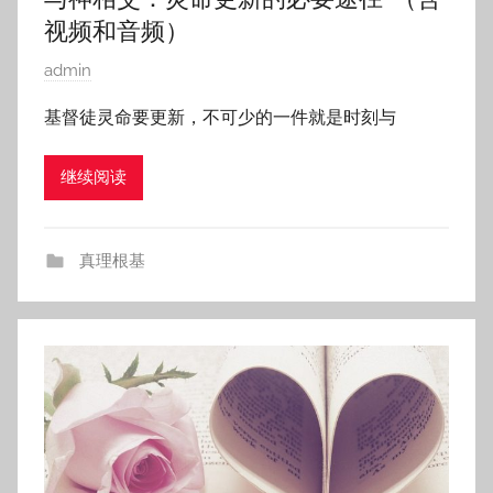
视频和音频）
发
admin
布
基督徒灵命要更新，不可少的一件就是时刻与
于
2
继续阅读
0
2
4
真理根基
年
2
月
1
1
日