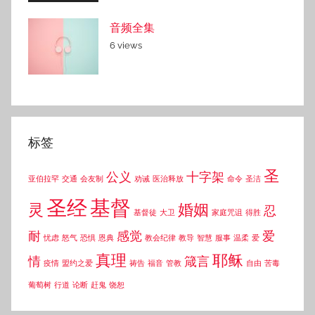
音频全集
6 views
标签
圣
公义
十字架
亚伯拉罕
交通
会友制
劝诫
医治释放
命令
圣洁
圣经
基督
灵
婚姻
忍
基督徒
大卫
家庭咒诅
得胜
耐
感觉
爱
忧虑
怒气
恐惧
恩典
教会纪律
教导
智慧
服事
温柔
爱
真理
耶稣
情
箴言
疫情
盟约之爱
祷告
福音
管教
自由
苦毒
葡萄树
行道
论断
赶鬼
饶恕