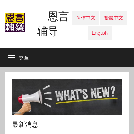
跳
恩言
至
简体中文
繁體中文
内
辅导
容
English
菜单
最新消息