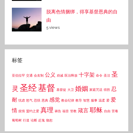
脱离色情捆绑，得享基督恩典的自
由
5 views
标签
圣
公义
十字架
亚伯拉罕
交通
会友制
劝诫
医治释放
命令
圣洁
圣经
基督
灵
婚姻
忍
基督徒
大卫
家庭咒诅
得胜
耐
感觉
爱
忧虑
怒气
恐惧
恩典
教会纪律
教导
智慧
服事
温柔
爱
真理
耶稣
情
箴言
疫情
盟约之爱
祷告
福音
管教
自由
苦毒
葡萄树
行道
论断
赶鬼
饶恕