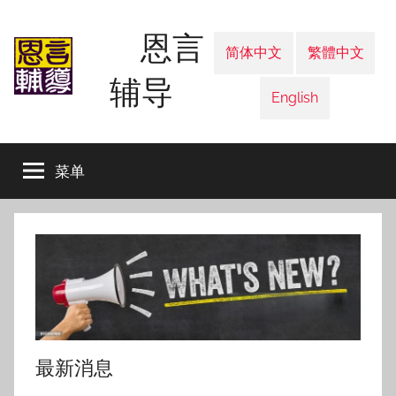
跳
恩言
至
简体中文
繁體中文
内
辅导
容
English
菜单
最新消息