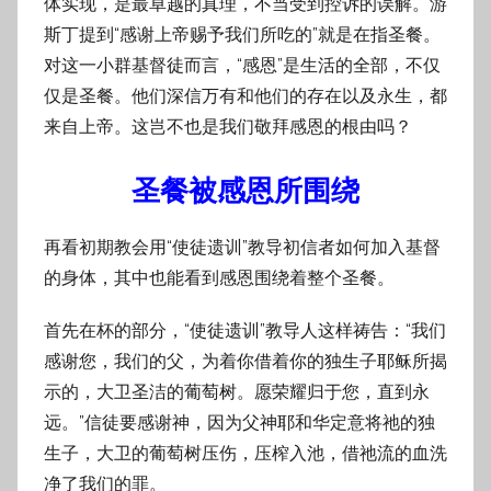
体实现，是最卓越的真理，不当受到控诉的误解。游
斯丁提到“感谢上帝赐予我们所吃的”就是在指圣餐。
对这一小群基督徒而言，“感恩”是生活的全部，不仅
仅是圣餐。他们深信万有和他们的存在以及永生，都
来自上帝。这岂不也是我们敬拜感恩的根由吗？
圣餐被感恩所围绕
再看初期教会用“使徒遗训”教导初信者如何加入基督
的身体，其中也能看到感恩围绕着整个圣餐。
首先在杯的部分，“使徒遗训”教导人这样祷告：“我们
感谢您，我们的父，为着你借着你的独生子耶稣所揭
示的，大卫圣洁的葡萄树。愿荣耀归于您，直到永
远。”信徒要感谢神，因为父神耶和华定意将祂的独
生子，大卫的葡萄树压伤，压榨入池，借祂流的血洗
净了我们的罪。