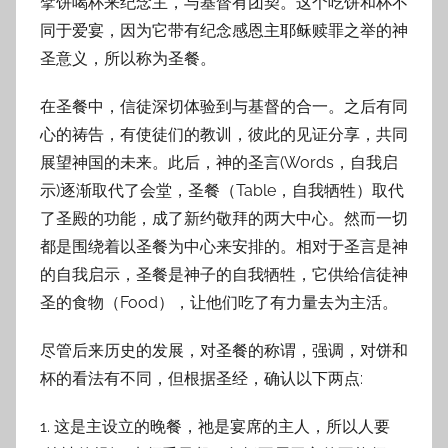
擘饼喝杯来纪念主，与基督有团契。这个吃饼和杯不
同于爱宴，因为它带有纪念感恩主耶稣赎罪之举的神
圣意义，所以称为圣餐。
在圣餐中，信徒深切体验到与基督的合一。之后有同
心的祷告，有使徒们的教训，彼此的见证分享，共同
展望神国的未来。此后，神的圣言(Words，自我启
示)逐渐取代了会堂，圣餐（Table，自我牺牲）取代
了圣殿的功能，成了新约敬拜的两大中心。然而一切
都是围绕着以圣餐为中心来安排的。相对于圣言是神
的自我启示，圣餐是神子的自我牺牲，它供给信徒神
圣的食物（Food），让他们吃了有力量去为主活。
尽管后来历史的发展，对圣餐的称谓，强调，对饼和
杯的看法有不同，但根据圣经，确认以下两点:
1. 这是主设立的晚餐，祂是宴席的主人，所以人要