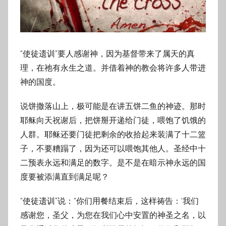
“使徒遗训”要人感谢神，因为基督带来了属天的真
理，在祂有永生之道。并借着神的教会将许多人带进
神的国度。
说饼撒落山上，极可能是在讲五饼二鱼的神迹。那时
耶稣向天祝谢后，把饼掰开递给门徒，喂饱了饥饿的
人群。耶稣还要门徒把剩余的收拾起来装满了十二篮
子，不要糟蹋了，因为还可以喂饱其他人。圣经中十
二预表永远和满足的数字。是不是在暗示神永远的国
度要被添满直到满足呢？
“使徒遗训”说：“你们用餐结束后，这样祷告：‘我们
感谢您，圣父，为您在我们心中安置的神圣之名，以