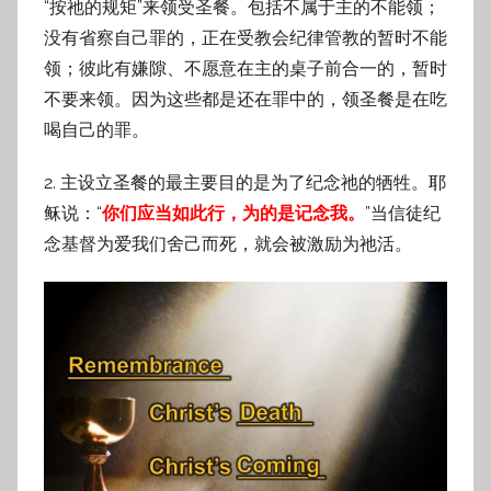
“按祂的规矩”来领受圣餐。包括不属于主的不能领；
没有省察自己罪的，正在受教会纪律管教的暂时不能
领；彼此有嫌隙、不愿意在主的桌子前合一的，暂时
不要来领。因为这些都是还在罪中的，领圣餐是在吃
喝自己的罪。
2. 主设立圣餐的最主要目的是为了纪念祂的牺牲。耶
稣说：“
你们应当如此行，为的是记念我。
”当信徒纪
念基督为爱我们舍己而死，就会被激励为祂活。