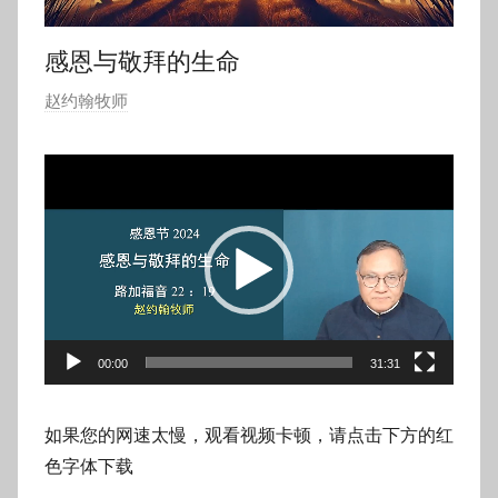
感恩与敬拜的生命
发
赵约翰牧师
布
于
视
2
频
0
播
2
放
4
器
年
1
1
00:00
31:31
月
2
如果您的网速太慢，观看视频卡顿，请点击下方的红
9
色字体下载
日