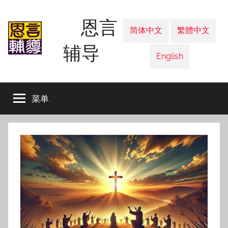
跳
恩言
至
简体中文
繁體中文
内
辅导
容
English
菜单