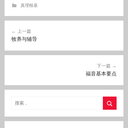
真理根基
文
上一篇
章
牧养与辅导
导
航
下一篇
福音基本要点
搜
索：
搜
索