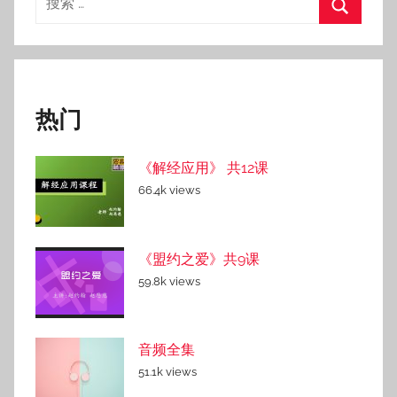
9
索：
搜
日
索
热门
《解经应用》 共12课
66.4k views
《盟约之爱》共9课
59.8k views
音频全集
51.1k views