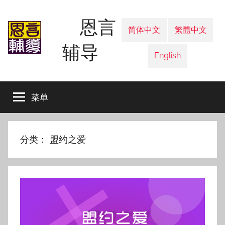
跳
恩言
至
简体中文
繁體中文
内
辅导
容
English
菜单
分类：
盟约之爱