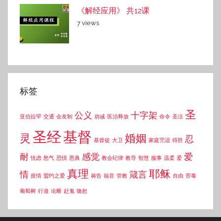
《解经应用》 共12课
7 views
标签
圣
公义
十字架
亚伯拉罕
交通
会友制
劝诫
医治释放
命令
圣洁
圣经
基督
灵
婚姻
忍
基督徒
大卫
家庭咒诅
得胜
耐
感觉
爱
忧虑
怒气
恐惧
恩典
教会纪律
教导
智慧
服事
温柔
爱
真理
耶稣
情
箴言
疫情
盟约之爱
祷告
福音
管教
自由
苦毒
葡萄树
行道
论断
赶鬼
饶恕