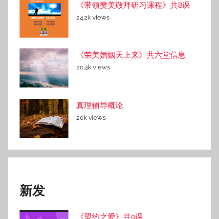
《带领赞美敬拜研习课程》共8课
24.2k views
《荣美婚姻天上来》共六堂信息
20.4k views
真理辅导概论
20k views
新发
《盟约之爱》共9课