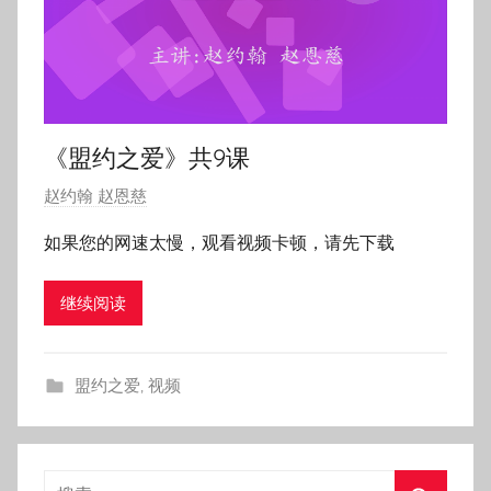
《盟约之爱》共9课
发
赵约翰 赵恩慈
布
如果您的网速太慢，观看视频卡顿，请先下载
于
2
继续阅读
0
1
8
盟约之爱
,
视频
年
8
月
2
搜