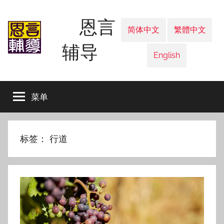
跳
恩言
至
简体中文
繁體中文
内
辅导
容
English
菜单
标签：
行道