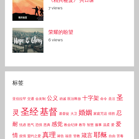
《精兵秘笈》 共12课
7 views
荣耀的盼望
6 views
标签
圣
公义
十字架
亚伯拉罕
交通
会友制
劝诫
医治释放
命令
圣洁
圣经
基督
灵
婚姻
忍
基督徒
大卫
家庭咒诅
得胜
耐
感觉
爱
忧虑
怒气
恐惧
恩典
教会纪律
教导
智慧
服事
温柔
爱
真理
耶稣
情
箴言
疫情
盟约之爱
祷告
福音
管教
自由
苦毒