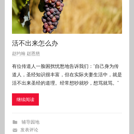
活不出来怎么办
发
赵约翰 赵恩慈
布
有位传道人一脸困扰忧愁地告诉我们：“自己身为传
于
道人，圣经知识很丰富，但在实际夫妻生活中，就是
2
活不出来圣经的道理。经常想吵就吵，想骂就骂。”
0
1
继续阅读
8
年
8
辅导园地
月
发表评论
2