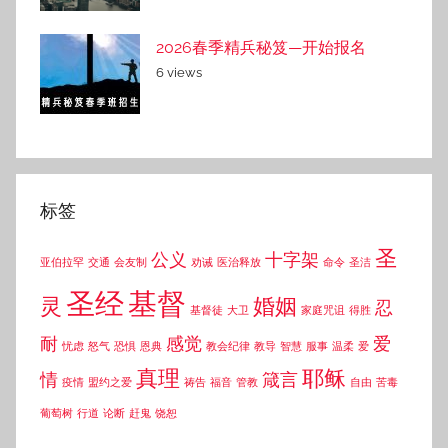
2026春季精兵秘笈—开始报名
6 views
标签
圣
公义
十字架
亚伯拉罕
交通
会友制
劝诫
医治释放
命令
圣洁
圣经
基督
灵
婚姻
忍
基督徒
大卫
家庭咒诅
得胜
耐
感觉
爱
忧虑
怒气
恐惧
恩典
教会纪律
教导
智慧
服事
温柔
爱
真理
耶稣
情
箴言
疫情
盟约之爱
祷告
福音
管教
自由
苦毒
葡萄树
行道
论断
赶鬼
饶恕