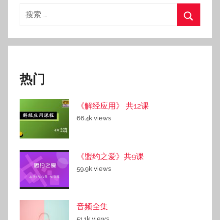
3
搜
日
索：
搜
索
热门
《解经应用》 共12课
66.4k views
《盟约之爱》共9课
59.9k views
音频全集
51.1k views