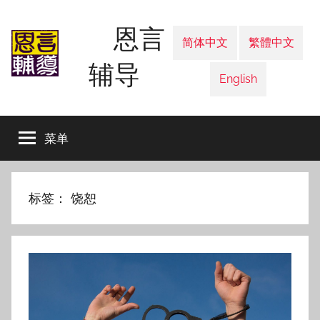
跳
恩言
至
简体中文
繁體中文
内
辅导
容
English
菜单
标签：
饶恕