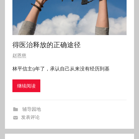
得医治释放的正确途径
发
赵恩慈
布
林平信主9年了，承认自己从来没有经历到基
于
2
继续阅读
0
1
8
辅导园地
年
发表评论
8
月
2