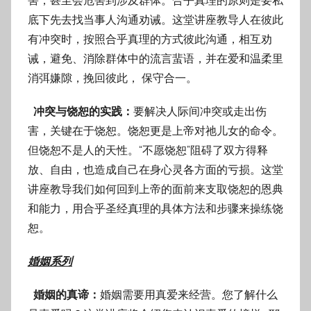
害，甚至会危害到涉及群体。合乎真理的原则是要私
底下先去找当事人沟通劝诫。这堂讲座教导人在彼此
有冲突时，按照合乎真理的方式彼此沟通，相互劝
诫，避免、消除群体中的流言蜚语，并在爱和温柔里
消弭嫌隙，挽回彼此， 保守合一。
冲突与饶恕的实践：
要解决人际间冲突或走出伤
害，关键在于饶恕。饶恕更是上帝对祂儿女的命令。
但饶恕不是人的天性。“不愿饶恕”阻碍了双方得释
放、自由，也造成自己在身心灵各方面的亏损。这堂
讲座教导我们如何回到上帝的面前来支取饶恕的恩典
和能力，用合乎圣经真理的具体方法和步骤来操练饶
恕。
婚姻系列
婚姻的真谛：
婚姻需要用真爱来经营。您了解什么