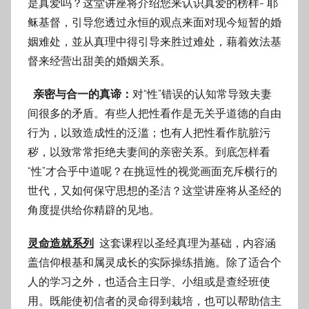
是真爱吗？这堂讲座将介绍您来认识真爱的榜样- 耶
稣基督，引导您透过永恒的观点来面对现今短暂的婚
姻难处，並从真理中得引导来胜过难处，藉着效法基
督来经营出甜美的婚姻关系。
亲密与合一的真谛：
对“性”错误的认知常导致夫妻
间很多的矛盾。有些人把性看作是无关乎道德的自由
行为，以致造成性的泛滥；也有人把性看作肮脏污
秽，以致常常拒绝夫妻间的亲密关系。到底怎样看
“性”才合乎中道呢？在挑逗性的视觉画面充斥横行的
世代，又如何保守思想的圣洁？这堂讲座将从圣经的
角度提供给你精辟的见地。
灵命造就系列
这套课程以圣经真理为基础，内容涵
盖信仰根基和属灵成长的实际操练措施。除了适合个
人的学习之外，也适合主日学、小组或是查经班使
用。既能使初信者的灵命得到栽培，也可以帮助信主