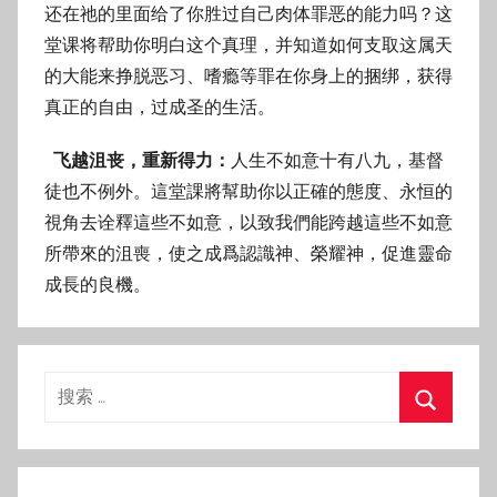
还在祂的里面给了你胜过自己肉体罪恶的能力吗？这
堂课将帮助你明白这个真理，并知道如何支取这属天
的大能来挣脱恶习、嗜瘾等罪在你身上的捆绑，获得
真正的自由，过成圣的生活。
飞越沮丧，重新得力：
人生不如意十有八九，基督
徒也不例外。這堂課將幫助你以正確的態度、永恒的
視角去诠釋這些不如意，以致我們能跨越這些不如意
所帶來的沮喪，使之成爲認識神、榮耀神，促進靈命
成長的良機。
搜
索：
搜
索