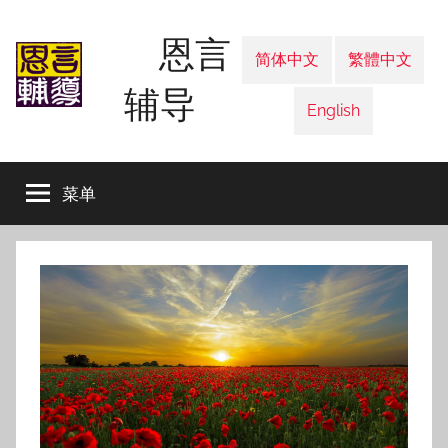
跳
恩言
至
简体中文
繁體中文
内
辅导
容
English
菜单