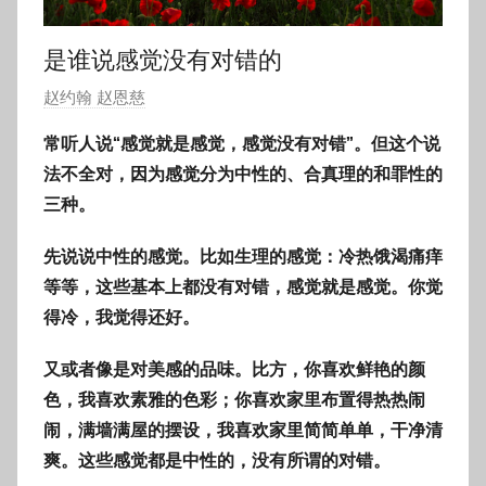
是谁说感觉没有对错的
发
赵约翰 赵恩慈
布
常听人说“感觉就是感觉，感觉没有对错”。但这个说
于
法不全对，因为感觉分为
中性的、合真理的和罪性的
2
三种。
0
1
先说说中性的感觉。比如
生理的感觉：冷热饿渴痛痒
8
等等，这些基本上都没有对错，感觉就是感觉。你觉
年
得冷，我觉得还好。
8
月
又或者像是对美感的品味。比方，你喜欢鲜艳的颜
2
色，我喜欢素雅的色彩；你喜欢家里布置得热热闹
3
闹，满墙满屋的摆设，我喜欢家里简简单单，干净清
日
爽。这些感觉都是中性的，没有所谓的对错。