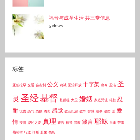
福音与成圣生活 共三堂信息
5 views
标签
圣
公义
十字架
亚伯拉罕
交通
会友制
劝诫
医治释放
命令
圣洁
圣经
基督
灵
婚姻
忍
基督徒
大卫
家庭咒诅
得胜
耐
感觉
爱
忧虑
怒气
恐惧
恩典
教会纪律
教导
智慧
服事
温柔
爱
真理
耶稣
情
箴言
疫情
盟约之爱
祷告
福音
管教
自由
苦毒
葡萄树
行道
论断
赶鬼
饶恕