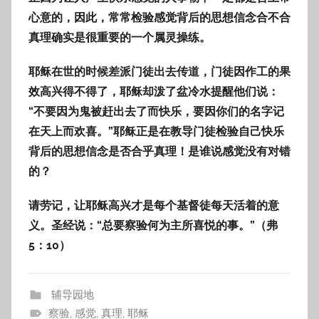
心意的，因此，常常检验感觉背后的思想信念合不合
真理确实是很重要的一个属灵操练。
耶稣在世的时候差派门徒出去传道，门徒因作工的果
效高兴得不得了，耶稣却泼了盆冷水提醒他们说：
“不要因为鬼被赶出去了而快乐，要因你们的名字记
在天上而欢喜。”耶稣正是在教导门徒检验自己快乐
背后的思想信念是否合乎真理！是
谁说感觉没有对错
的？
请劳记，让耶稣高兴才是每个基督徒每天活着的意
义。圣经说：“
总要察验何为主所喜悦的事。”（弗
5：10）
辅导园地
察验
,
感觉
,
真理
,
耶稣