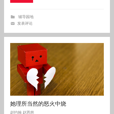
年
8
辅导园地
月
发表评论
2
3
日
她理所当然的怒火中烧
发
赵约翰 赵恩慈