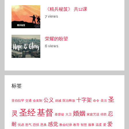
《精兵秘笈》 共12课
7 views
荣耀的盼望
6 views
标签
圣
公义
十字架
亚伯拉罕
交通
会友制
劝诫
医治释放
命令
圣洁
圣经
基督
灵
婚姻
忍
基督徒
大卫
家庭咒诅
得胜
耐
感觉
爱
忧虑
怒气
恐惧
恩典
教会纪律
教导
智慧
服事
温柔
爱