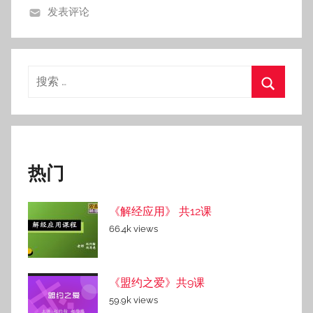
发表评论
月
2
3
日
搜
索：
搜
索
热门
《解经应用》 共12课
66.4k views
《盟约之爱》共9课
59.9k views