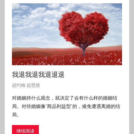
3
1
日
我退我退我退退退
发
赵约翰 赵恩慈
布
对婚姻持什么观念，就决定了会有什么样的婚姻结
于
局。对待婚姻像“商品利益型”的，难免遭遇离婚的结
2
局。
0
1
继续阅读
8