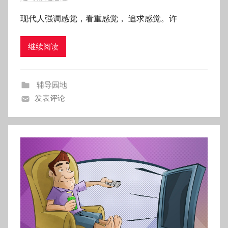
布
现代人强调感觉，看重感觉， 追求感觉。许
于
2
继续阅读
0
1
8
辅导园地
年
发表评论
8
月
2
3
日