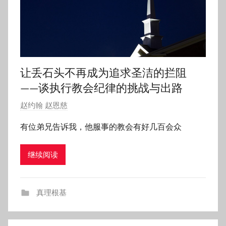
让丢石头不再成为追求圣洁的拦阻
——谈执行教会纪律的挑战与出路
发
赵约翰 赵恩慈
布
有位弟兄告诉我，他服事的教会有好几百会众
于
2
继续阅读
0
1
8
真理根基
年
8
月