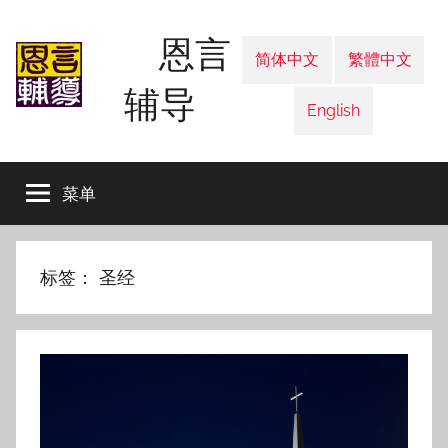
跳
恩言
至
简体中文
繁體中文
内
辅导
容
English
菜单
标签：
圣经