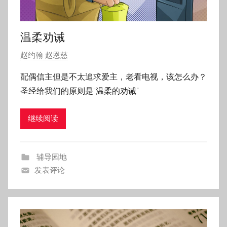
温柔劝诫
发
赵约翰 赵恩慈
布
配偶信主但是不太追求爱主，老看电视，该怎么办？
于
圣经给我们的原则是“温柔的劝诫”
2
0
继续阅读
1
8
年
辅导园地
8
发表评论
月
2
3
日