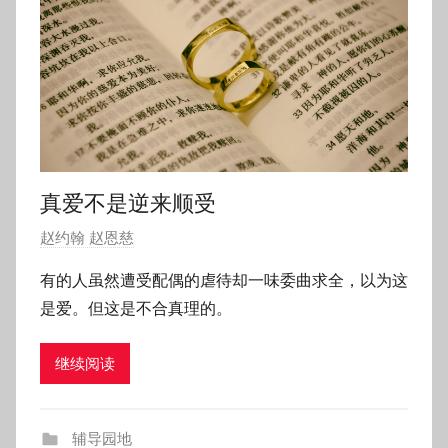
真爱不是逆来顺受
发
赵约翰 赵恩慈
布
有的人虽然遭受配偶的虐待却一味委曲求全，以为这
于
是爱。但这是不合真理的。
2
0
继续阅读
1
8
年
辅导园地
8