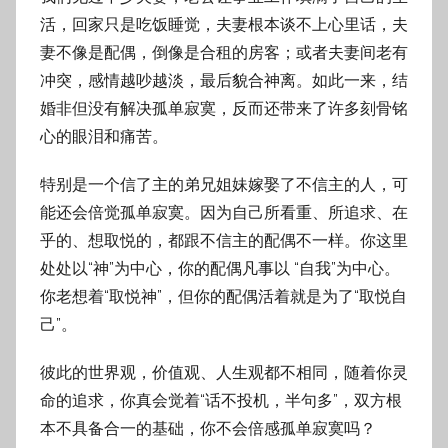
活，回家只是吃饭睡觉，夫妻根本谈不上心里话，夫
妻不像是配偶，倒像是合租的房客；或者夫妻间老有
冲突，感情越吵越淡，最后貌合神离。如此一来，结
婚非但没有解决孤单寂寞，反而还带来了许多刻骨铭
心的眼泪和痛苦。
特别是一个信了主的弟兄姐妹嫁娶了不信主的人，可
能还会倍觉孤单寂寞。因为自己所看重、所追求、在
乎的、想取悦的，都跟不信主的配偶不一样。你这里
处处以“神”为中心，你的配偶凡事以 “自我”为中心。
你老想着“取悦神”，但你的配偶活着就是为了“取悦自
己”。
彼此的世界观，价值观、人生观都不相同，随着你灵
命的追求，你真会觉着“话不投机，半句多”，双方根
本不具备合一的基础，你不会倍感孤单寂寞吗？