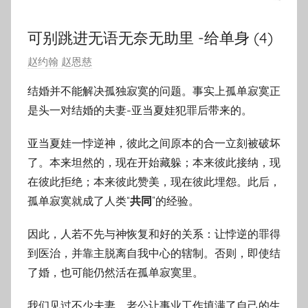
可别跳进无语无奈无助里 -给单身 (4)
发
赵约翰 赵恩慈
布
结婚并不能解决孤独寂寞的问题。事实上孤单寂寞正
于
是头一对结婚的夫妻-亚当夏娃犯罪后带来的。
2
0
亚当夏娃一悖逆神，彼此之间原本的合一立刻被破坏
1
了。本来坦然的，现在开始藏躲；本来彼此接纳，现
8
在彼此拒绝；本来彼此赞美，现在彼此埋怨。此后，
年
孤单寂寞就成了人类“
共同
”的经验。
8
月
因此，人若不先与神恢复和好的关系：让悖逆的罪得
2
到医治，并靠主脱离自我中心的辖制。否则，即使结
3
了婚，也可能仍然活在孤单寂寞里。
日
我们见过不少夫妻，老公让事业工作填满了自己的生