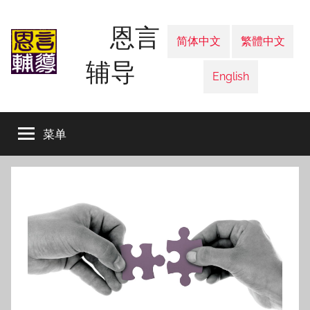
跳
恩言
至
简体中文
繁體中文
内
辅导
容
English
菜单