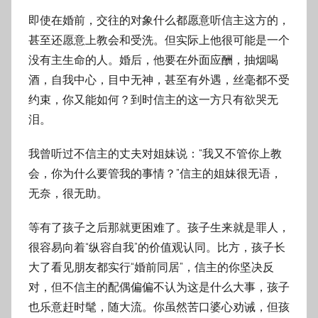
即使在婚前，交往的对象什么都愿意听信主这方的，
甚至还愿意上教会和受洗。但实际上他很可能是一个
没有主生命的人。婚后，他要在外面应酬，抽烟喝
酒，自我中心，目中无神，甚至有外遇，丝毫都不受
约束，你又能如何？到时信主的这一方只有欲哭无
泪。
我曾听过不信主的丈夫对姐妹说：“我又不管你上教
会，你为什么要管我的事情？”信主的姐妹很无语，
无奈，很无助。
等有了孩子之后那就更困难了。孩子生来就是罪人，
很容易向着“纵容自我”的价值观认同。比方，孩子长
大了看见朋友都实行“婚前同居”，信主的你坚决反
对，但不信主的配偶偏偏不认为这是什么大事，孩子
也乐意赶时髦，随大流。你虽然苦口婆心劝诫，但孩